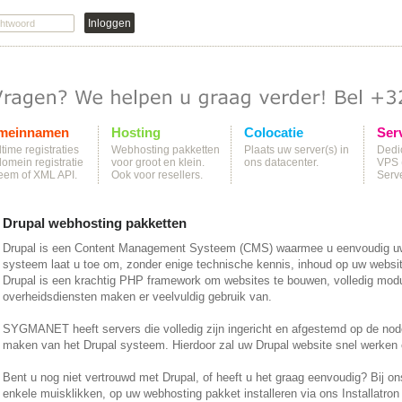
meinnamen
Hosting
Colocatie
Ser
time registraties
Webhosting pakketten
Plaats uw server(s) in
Dedic
domein registratie
voor groot en klein.
ons datacenter.
VPS (
eem of XML API.
Ook voor resellers.
Serve
Drupal webhosting pakketten
Drupal is een Content Management Systeem (CMS) waarmee u eenvoudig u
systeem laat u toe om, zonder enige technische kennis, inhoud op uw websit
Drupal is een krachtig PHP framework om websites te bouwen, volledig modu
overheidsdiensten maken er veelvuldig gebruik van.
SYGMANET heeft servers die volledig zijn ingericht en afgestemd op de node
maken van het Drupal systeem. Hierdoor zal uw Drupal website snel werken en
Bent u nog niet vertrouwd met Drupal, of heeft u het graag eenvoudig? Bij o
enkele muisklikken, op uw webhosting pakket installeren via ons Installatro