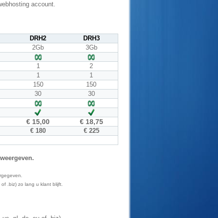
webhosting account.
DRH2
DRH3
2Gb
3Gb
1
2
1
1
150
150
30
30
€ 15,00
€ 18,75
€ 180
€ 225
 weergeven.
ergegeven.
.biz) zo lang u klant blijft.