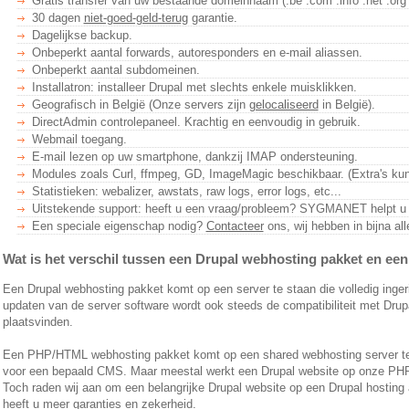
Gratis transfer van uw bestaande domeinnaam (.be .com .info .net .org .u
30 dagen
niet-goed-geld-terug
garantie.
Dagelijkse backup.
Onbeperkt aantal forwards, autoresponders en e-mail aliassen.
Onbeperkt aantal subdomeinen.
Installatron: installeer Drupal met slechts enkele muisklikken.
Geografisch in België (Onze servers zijn
gelocaliseerd
in België).
DirectAdmin controlepaneel. Krachtig en eenvoudig in gebruik.
Webmail toegang.
E-mail lezen op uw smartphone, dankzij IMAP ondersteuning.
Modules zoals Curl, ffmpeg, GD, ImageMagic beschikbaar. (Extra's kun
Statistieken: webalizer, awstats, raw logs, error logs, etc...
Uitstekende support: heeft u een vraag/probleem? SYGMANET helpt u g
Een speciale eigenschap nodig?
Contacteer
ons, wij hebben in bijna all
Wat is het verschil tussen een Drupal webhosting pakket en 
Een Drupal webhosting pakket komt op een server te staan die volledig ingeri
updaten van de server software wordt ook steeds de compatibiliteit met Drupa
plaatsvinden.
Een PHP/HTML webhosting pakket komt op een shared webhosting server te s
voor een bepaald CMS. Maar meestal werkt een Drupal website op onze PH
Toch raden wij aan om een belangrijke Drupal website op een Drupal hosting
heeft u meer garanties en zekerheid.