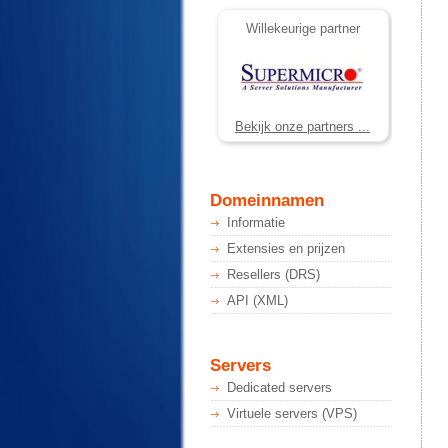
Willekeurige partner
Bekijk onze partners ...
Domeinnamen
Informatie
Extensies en prijzen
Resellers (DRS)
API (XML)
Servers
Dedicated servers
Virtuele servers (VPS)