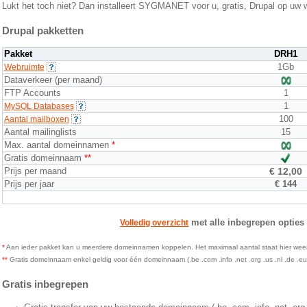
Lukt het toch niet? Dan installeert SYGMANET voor u, gratis, Drupal op uw 
Drupal pakketten
Pakket
DRH1
1Gb
Webruimte
Dataverkeer (per maand)
FTP Accounts
1
1
MySQL Databases
100
Aantal mailboxen
Aantal mailinglists
15
Max. aantal domeinnamen
*
Gratis domeinnaam
**
Prijs per maand
€ 12,00
Prijs per jaar
€ 144
met alle inbegrepen opties
Volledig overzicht
*
Aan ieder pakket kan u meerdere domeinnamen koppelen. Het maximaal aantal staat hier we
**
Gratis domeinnaam enkel geldig voor één domeinnaam (.be .com .info .net .org .us .nl .de .eu of 
Gratis inbegrepen