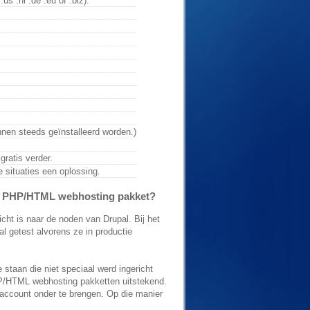
s .nl .de .eu of .biz).
nen steeds geïnstalleerd worden.)
ratis verder.
e situaties een oplossing.
een PHP/HTML webhosting pakket?
cht is naar de noden van Drupal. Bij het
l getest alvorens ze in productie
taan die niet speciaal werd ingericht
P/HTML webhosting pakketten uitstekend.
 account onder te brengen. Op die manier