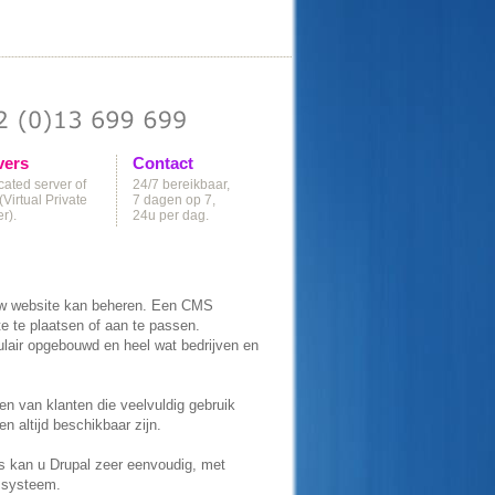
vers
Contact
ated server of
24/7 bereikbaar,
Virtual Private
7 dagen op 7,
r).
24u per dag.
w website kan beheren. Een CMS
e te plaatsen of aan te passen.
lair opgebouwd en heel wat bedrijven en
n van klanten die veelvuldig gebruik
 altijd beschikbaar zijn.
ns kan u Drupal zeer eenvoudig, met
n systeem.