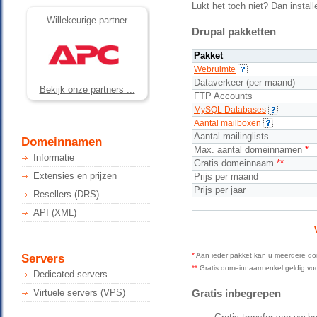
Lukt het toch niet? Dan insta
Willekeurige partner
Drupal pakketten
Pakket
Webruimte
Dataverkeer (per maand)
Bekijk onze partners ...
FTP Accounts
MySQL Databases
Aantal mailboxen
Aantal mailinglists
Domeinnamen
Max. aantal domeinnamen
*
Informatie
Gratis domeinnaam
**
Extensies en prijzen
Prijs per maand
Prijs per jaar
Resellers (DRS)
API (XML)
*
Aan ieder pakket kan u meerdere do
Servers
**
Gratis domeinnaam enkel geldig voor é
Dedicated servers
Virtuele servers (VPS)
Gratis inbegrepen