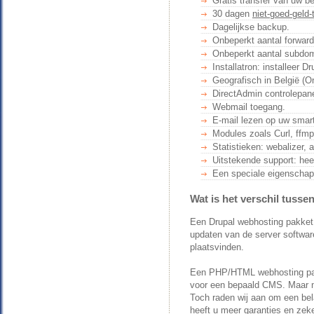
Gratis transfer van uw be
30 dagen
niet-goed-geld-
Dagelijkse backup.
Onbeperkt aantal forward
Onbeperkt aantal subdo
Installatron: installeer 
Geografisch in België (O
DirectAdmin controlepane
Webmail toegang.
E-mail lezen op uw smar
Modules zoals Curl, ffmp
Statistieken: webalizer, a
Uitstekende support: he
Een speciale eigenscha
Wat is het verschil tus
Een Drupal webhosting pakket k
updaten van de server software
plaatsvinden.
Een PHP/HTML webhosting pakk
voor een bepaald CMS. Maar m
Toch raden wij aan om een bel
heeft u meer garanties en zeke