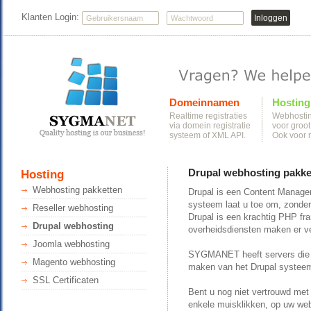
Klanten Login:
Domeinnamen
Hosting
Realtime registraties
Webhostin
via domein registratie
voor groot
systeem of XML API.
Ook voor r
Drupal webhosting pakke
Hosting
Webhosting pakketten
Drupal is een Content Manag
systeem laat u toe om, zonder
Reseller webhosting
Drupal is een krachtig PHP fr
Drupal webhosting
overheidsdiensten maken er ve
Joomla webhosting
SYGMANET heeft servers die vo
Magento webhosting
maken van het Drupal systeem.
SSL Certificaten
Bent u nog niet vertrouwd met
enkele muisklikken, op uw webh