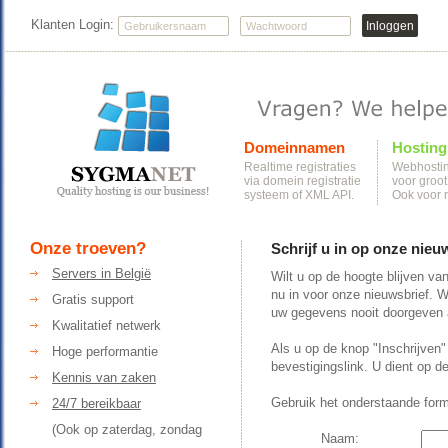
Klanten Login:
Domeinnamen
Hosting
Realtime registraties
Webhostin
via domein registratie
voor groot
systeem of XML API.
Ook voor r
Onze troeven?
Schrijf u in op onze nieu
Servers in België
Wilt u op de hoogte blijven v
nu in voor onze nieuwsbrief. W
Gratis support
uw gegevens nooit doorgeven a
Kwalitatief netwerk
Als u op de knop "Inschrijven"
Hoge performantie
bevestigingslink. U dient op de
Kennis van zaken
Gebruik het onderstaande formu
24/7 bereikbaar
(Ook op zaterdag, zondag
Naam: