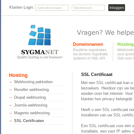
Klanten Login:
Domeinnamen
Hosting
Realtime registraties
Webhostin
via domein registratie
voor groot
systeem of XML API.
Ook voor r
SSL Certificaat
Hosting
Webhosting pakketten
Met een SSL certificaat kan u 
bezoekers. Hierdoor zijn uw be
Reseller webhosting
worden over het internet. Voor 
Drupal webhosting
klanten hun privacy belangrijk
Joomla webhosting
Heeft u een SSL certificaat 
Magento webhosting
installeren van uw SSL certific
SSL Certificaten
Een SSL certificaat voor één w
Installatie, een vast IP adres e